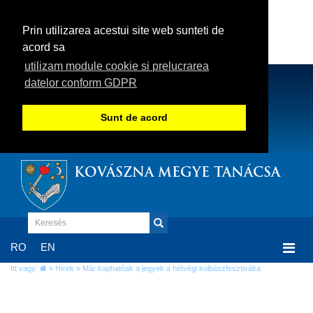
Prin utilizarea acestui site web sunteti de
acord sa
utilizam module cookie si prelucrarea
datelor conform GDPR
Sunt de acord
KOVÁSZNA MEGYE TANÁCSA
Togg
RO
EN
navi
Itt vagy:
»
Hírek
» Már kaphatóak a jegyek a hétvégi kolbászfesztiválra
Már kaphatóak a jegyek a hétvégi
kolbászfesztiválra