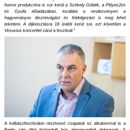
humor produkcióra is sor kerül a Székely Góbék, a Pittyes2es
és Gyufa előadásában, továbbá a rendezvényen a
hagyományos disznóvágást és feldolgozást is meg lehet
tekinteni. A díjkiosztásra 18 órától kerül sor, ezt követően a
Vesuvius koncerttel zárul a fesztivál.”
A kolbászfesztiválon résztvevő csapatok ez alkalommal is a
Bertis cég által biztosított hús alapanyagból dolgoznak. A