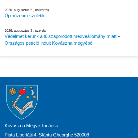
2026. augusztus 6., csütörtök
Új múzeum születik
2026. augusztus 5., szerda
Védelmet kérünk a túlszaporodott medveállomány miatt –
Országos petíció indult Kovászna megyéből
Kovászna Megye Tanácsa
Piața Libertății 4, Sfântu Gheorghe 520008