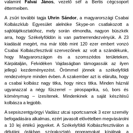
valamint
Falvai János
, vezető séf a Bertis cégcsoport
éttermeiben.
A zsűri további tagja
Uhrin Sándor
, a magyarországi Csabai
Kolbászklub Egyesület alelnöke Skype-on csatlakozott a
sajtótájékoztatóhoz, mely során elmondta, nagyon büszkék
arra, hogy Székelyföldön is van partnerrendezvényük. A 23
kiadását megért, ma már több mint 120 ezer embert vonzó
Csabai Kolbászfesztivál szervezőinek az volt a szándékunk,
hogy Magyarországon és a szomszédos területeken,
Kárpátalján, Felvidéken Vajdaságban támogassák az ilyen
jellegű kezdeményezést. Örömmel jönnek a székelyföldi
rendezvényre minden évben. A szakember azt is elárulta, hogy
a csabai kolbász nagy titka, hogy nincs titka. Minden háznál
ugyanazzal a négy fűszerrel – pirospaprika, só, bors és
köménymag – ízesítenek. Mindenkinek a saját készítésű
kolbásza a legjobb.
A sepsiszentgyörgyi Vadász utcai sportcsarnok 3 ezer személy
befogadására alkalmas, ezért javasolt elővételben megvásárolni
a 10 lej értékű jegyeket. A Székelyföldi Kolbászfesztiválon a
délutáni órákban szórakoztató programokat kínálnak a