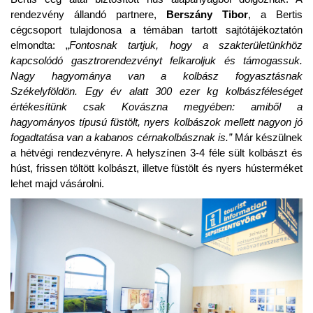
rendezvény állandó partnere,
Berszány Tibor
, a Bertis
cégcsoport tulajdonosa a témában tartott sajtótájékoztatón
elmondta: „
Fontosnak tartjuk, hogy a szak
területünkhöz
kapcsolódó gasztrorendezvényt felkaroljuk és támogassuk.
Nagy hagyománya van a kolbász fogyasztásnak
Székelyföldön. Egy év alatt 3
00
ezer kg kolbászféleséget
értékesítünk
csak Kovászna megyében: amiből a
hagyományos típusú füstölt, nyers kolbászok mellett nagyon jó
fogadtatása van a kabanos cérnakolbásznak is.”
Már készülnek
a hétvégi rendezvényre. A helyszínen 3-4 féle sült kolbászt és
húst, frissen töltött kolbászt, illetve füstölt és nyers hústerméket
lehet majd vásárolni.