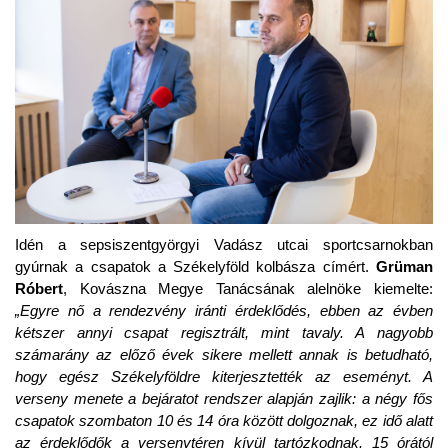
Idén a sepsiszentgyörgyi Vadász utcai sportcsarnokban
gyúrnak a csapatok a Székelyföld kolbásza címért.
Grüman
Róbert
, Kovászna Megye Tanácsának alelnöke kiemelte:
„Egyre nő a rendezvény iránti érdeklődés, ebben az évben
kétszer annyi csapat regisztrált, mint tavaly. A nagyobb
számarány az előző évek sikere mellett annak is betudható,
hogy egész Székelyföldre kiterjesztették az eseményt. A
verseny menete a bejáratot rendszer alapján zajlik: a négy fős
csapatok szombaton 1
0
és 14 óra között dolgoznak, ez idő alatt
az érdeklődők a versenytéren kívül tartózkodnak. 15 órától