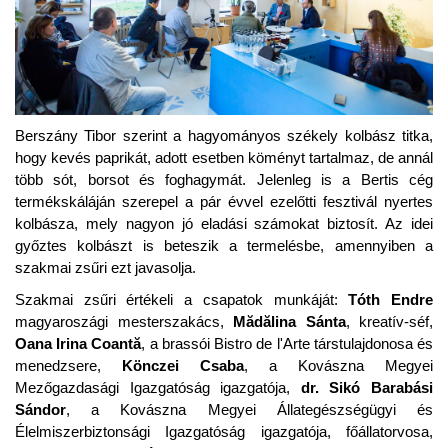
Berszány Tibor szerint a hagyományos székely kolbász titka,
hogy kevés paprikát, adott esetben köményt tartalmaz, de annál
több sót, borsot és foghagymát. Jelenleg is a Bertis cég
termékskáláján szerepel a pár évvel ezelőtti fesztivál nyertes
kolbásza, mely nagyon jó eladási számokat biztosít. Az idei
győztes kolbászt is beteszik a termelésbe, amennyiben a
szakmai zsűri ezt javasolja.
Szakmai zsűri értékeli a csapatok munkáját:
Tóth Endre
magyaroszági mesterszakács,
M
ă
dălina Sánta
, kreatív-séf,
Oana Irina Coantă
, a brassói Bistro de l'Arte társtulajdonosa és
menedzsere,
Könczei Csaba
, a Kovászna Megyei
Mezőgazdasági Igazgatóság igazgatója,
dr. Sikó Barabási
Sándor
, a Kovászna Megyei Állategészségügyi és
Élelmiszerbiztonsági Igazgatóság igazgatója, főállatorvosa,