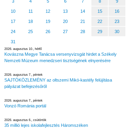
3
4
5
6
7
8
9
10
11
12
13
14
15
16
17
18
19
20
21
22
23
24
25
26
27
28
29
30
31
2026. augusztus 10., hétfő
Kovászna Megye Tanácsa versenyvizsgát hirdet a Székely
Nemzeti Múzeum menedzseri tisztségének elnyerésére
2026. augusztus 7., péntek
SAJTÓKÖZLEMÉNY az oltszemi Mikó-kastély felújítása
pályázat befejezésőről
2026. augusztus 7., péntek
Vonzó Románia portál
2026. augusztus 6., csütörtök
35 millió lejes iskolafejlesztés Háromszéken