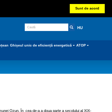
Sunt de acord
HU
ețean
Ghișeul unic de eficiență energetică
ATOP
omunei Ozun. În cea de-a a doua parte a secolului al XIX-