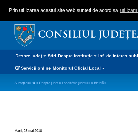
Prin utilizarea acestui site web sunteti de acord sa
utiliza
CONSILIUL JUDEȚ
Despre judeţ
Știri
Despre instituție
Inf. de interes pub
Servicii online
Monitorul Oficial Local
Sunteți aici:
»
Despre judeţ
»
Localităţile judeţului
» Bicfalău
Bicfalău
Marți, 25 mai 2010