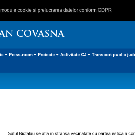
m module cookie si prelucrarea datelor conform GDPR
EAN COVASNA
lic
Press-room
Proiecte
Activitate CJ
Transport public jud
Satul Bicfalău se află în strânsă vecinătate cu partea estică a c