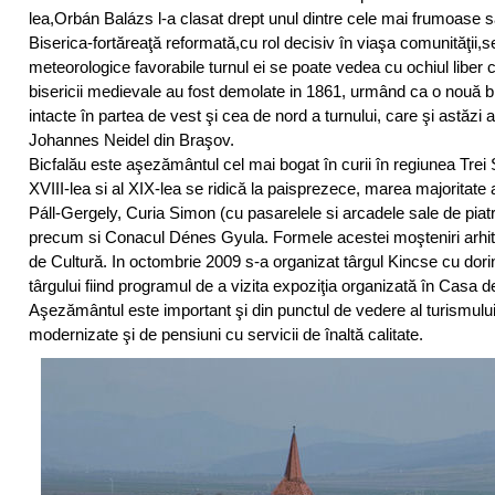
lea,Orbán Balázs l-a clasat drept unul dintre cele mai frumoase s
Biserica-fortăreaţă reformată,cu rol decisiv în viaşa comunităţii,se
meteorologice favorabile turnul ei se poate vedea cu ochiul liber c
bisericii medievale au fost demolate in 1861, urmând ca o nouă bis
intacte în partea de vest şi cea de nord a turnului, care şi astăzi
Johannes Neidel din Braşov.
Bicfalău este aşezământul cel mai bogat în curii în regiunea Trei 
XVIII-lea si al XIX-lea se ridică la paisprezece, marea majoritate 
Páll-Gergely, Curia Simon (cu pasarelele si arcadele sale de pia
precum si Conacul Dénes Gyula. Formele acestei moşteniri arhite
de Cultură. In octombrie 2009 s-a organizat târgul Kincse cu dorin
târgului fiind programul de a vizita expoziţia organizată în Casa d
Aşezământul este important şi din punctul de vedere al turismului 
modernizate şi de pensiuni cu servicii de înaltă calitate.