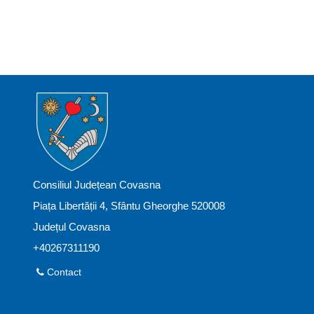
Consiliul Județean Covasna
Piața Libertății 4, Sfântu Gheorghe 520008
Județul Covasna
+40267311190
Contact