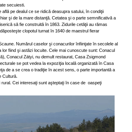
ate secuiesti.
 află pe dealul ce se ridică deasupra satului, în condiţii
hiar şi de la mare distanţă. Cetatea şi o parte semnificativă a
erică să fie construită în 1863. Zidurile cetăţii au rămas
 adăposteşte clopotul turnat în 1640 de maestrul fierar
Scaune. Numărul caselor şi conacurilor înfiinţate în secolele al
a lor fiind şi astăzi locuite. Cele mai cunoscute sunt: Conacul
tră), Conacul Zátyi, nu demult restaurat, Casa Zsigmond
cturale se pot vedea la expoziţia locală organizată în Casa
ţa de a se crea o tradiţie în acest sens, o parte importantă a
e Cultură.
rural. Cei interesaţi sunt aşteptaţi în case de oaspeţi