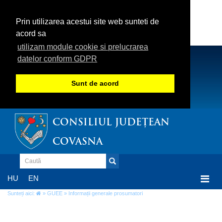
Prin utilizarea acestui site web sunteti de
acord sa
utilizam module cookie si prelucrarea
datelor conform GDPR
Sunt de acord
CONSILIUL JUDEȚEAN
COVASNA
Togg
HU
EN
navi
Sunteți aici:
»
GUEE
» Informații generale prosumatori
Informații generale prosumatori