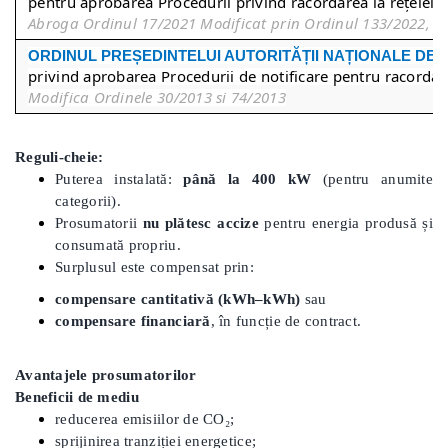
pentru aprobarea Procedurii privind racordarea la rețelele e
Abroga Ordinul 17/2021 Modificat prin Ordinul 133/2022, O
ORDINUL PREȘEDINTEL
UI
AUTORITĂȚII NAȚIONALE DE
privind aprobarea Procedurii de notificare pentru racordarea
Modifica Ordinele 30/2013 si 74/2013
Reguli-cheie:
Puterea instalată:
până la 400 kW
(pentru anumite
categorii).
Prosumatorii
nu plătesc accize
pentru energia produsă și
consumată propriu.
Surplusul este compensat prin:
compensare cantitativă (kWh–kWh)
sau
compensare financiară
, în funcție de contract.
Avantajele prosumatorilor
Beneficii de mediu
reducerea emisiilor de CO₂;
sprijinirea tranziției energetice;