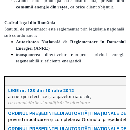
Atunci când producția este insuficientă, prosumatorul
consumă energie din rețea
, ca orice client obișnuit.
Cadrul legal din România
Statutul de prosumator este reglementat prin legislația națională,
sub coordonarea:
Autoritatea Națională de Reglementare în Domeniul
Energiei (ANRE)
transpunerea directivelor europene privind energia
regenerabilă și eficiența energetică.
LEGE nr. 123 din 10 iulie 2012
a energiei electrice și a gazelor naturale,
cu completările și modificările ulterioare
ORDINUL PREȘEDINTELU
I
AUTORITĂȚII NAȚIONALE DE RE
privind modificarea și completarea Ordinului președintelui
ORDINUL PREȘEDINTELU
I
AUTORITĂȚII NAȚIONALE DE RE