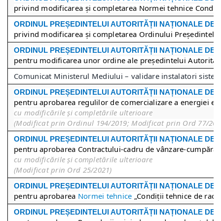
privind modificarea și completarea Normei tehnice Condiții 
ORDINUL PREȘEDINTEL
UI
AUTORITĂȚII NAȚIONALE DE
privind modificarea și completarea Ordinului Președintelui
ORDINUL PREȘEDINTEL
UI
AUTORITĂȚII NAȚIONALE DE
pentru modificarea unor ordine ale președintelui Autorități
Comunicat Ministerul Mediului – validare instalatori sistem
ORDINUL PREȘEDINTEL
UI
AUTORITĂȚII NAȚIONALE DE
pentru aprobarea regulilor de comercializare a energiei ele
cu modificările și completările ulterioare
(Modificat prin Ordinul 194/2019; Modificat prin Ord 77/20
ORDINUL PREȘEDINTEL
UI
AUTORITĂȚII NAȚIONALE DE
pentru aprobarea Contractului-cadru de vânzare-cumpărare a
cu modificările și completările ulterioare
(Modificat prin Ord 25/2021)
ORDINUL PREȘEDINTEL
UI
AUTORITĂȚII NAȚIONALE DE
pentru aprobarea
Normei tehnice
„Condiții tehnice de racor
ORDINUL PREȘEDINTEL
UI
AUTORITĂȚII NAȚIONALE DE