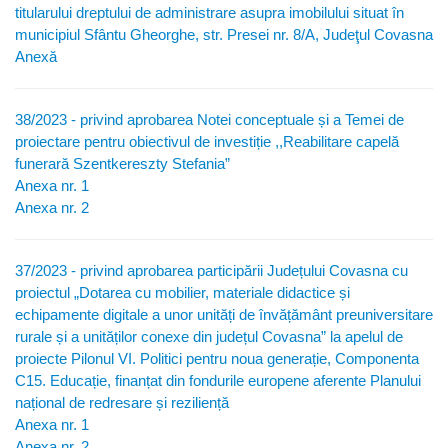
titularului dreptului de administrare asupra imobilului situat în
municipiul Sfântu Gheorghe, str. Presei nr. 8/A, Judeţul Covasna
Anexă
38/2023 - privind aprobarea Notei conceptuale și a Temei de
proiectare pentru obiectivul de investiție ,,Reabilitare capelă
funerară Szentkereszty Stefania”
Anexa nr. 1
Anexa nr. 2
37/2023 - privind aprobarea participării Județului Covasna cu
proiectul „Dotarea cu mobilier, materiale didactice și
echipamente digitale a unor unități de învățământ preuniversitare
rurale și a unităților conexe din județul Covasna” la apelul de
proiecte Pilonul VI. Politici pentru noua generație, Componenta
C15. Educație, finanțat din fondurile europene aferente Planului
național de redresare și reziliență
Anexa nr. 1
Anexa nr. 2