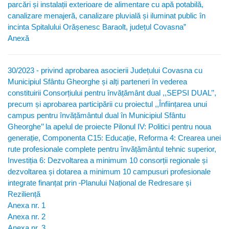
parcări și instalații exterioare de alimentare cu apă potabilă,
canalizare menajeră, canalizare pluvială și iluminat public în
incinta Spitalului Orășenesc Baraolt, județul Covasna”
Anexă
30/2023 - privind aprobarea asocierii Județului Covasna cu
Municipiul Sfântu Gheorghe și alți parteneri în vederea
constituirii Consorțiului pentru învățământ dual ,,SEPSI DUAL’’,
precum și aprobarea participării cu proiectul ,,Înființarea unui
campus pentru învățământul dual în Municipiul Sfântu
Gheorghe’’ la apelul de proiecte Pilonul IV: Politici pentru noua
generație, Componenta C15: Educație, Reforma 4: Crearea unei
rute profesionale complete pentru învățământul tehnic superior,
Investiția 6: Dezvoltarea a minimum 10 consorții regionale și
dezvoltarea și dotarea a minimum 10 campusuri profesionale
integrate finanțat prin
Planului Național de Redresare și
Reziliență
Anexa nr. 1
Anexa nr. 2
Anexa nr. 3