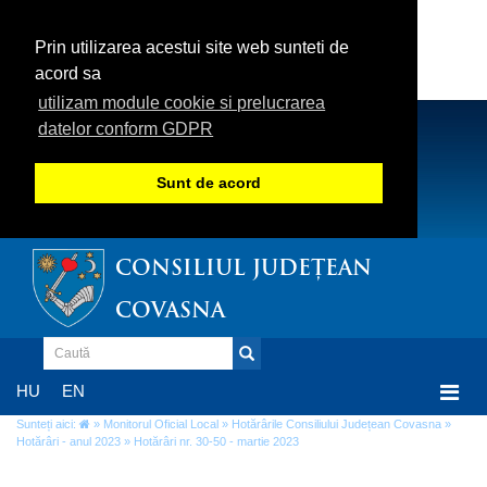
Prin utilizarea acestui site web sunteti de
acord sa
utilizam module cookie si prelucrarea
datelor conform GDPR
Sunt de acord
CONSILIUL JUDEȚEAN
COVASNA
Togg
HU
EN
navi
Sunteți aici:
»
Monitorul Oficial Local
»
Hotărârile Consiliului Județean Covasna
»
Hotărâri - anul 2023
» Hotărâri nr. 30-50 - martie 2023
Hotărâri nr. 30-50 - martie 2023