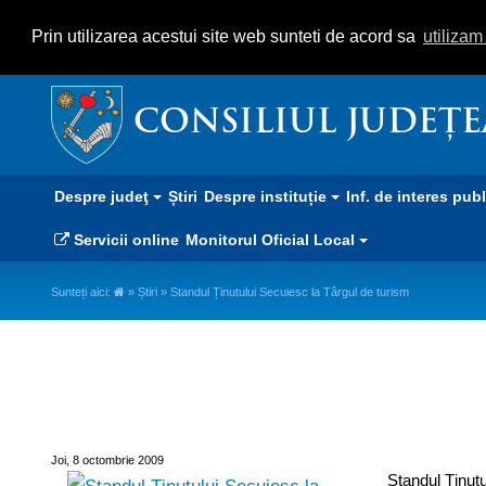
Prin utilizarea acestui site web sunteti de acord sa
utiliza
CONSILIUL JUDEȚ
Despre judeţ
Știri
Despre instituție
Inf. de interes pub
Servicii online
Monitorul Oficial Local
Sunteți aici:
»
Știri
» Standul Ținutului Secuiesc la Târgul de turism
Standul Ținutului Secuiesc la Tâ
Joi, 8 octombrie 2009
Standul Ținut