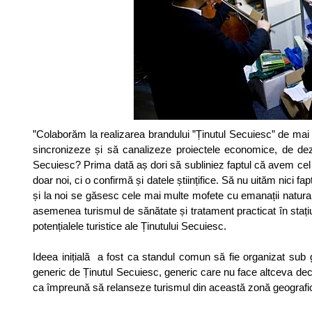
”Colaborăm la realizarea brandului ”Ținutul Secuiesc” de ma
sincronizeze și să canalizeze proiectele economice, de dezvolt
Secuiesc? Prima dată aș dori să subliniez faptul că avem cel
doar noi, ci o confirmă și datele științifice. Să nu uităm nici 
și la noi se găsesc cele mai multe mofete cu emanații natural
asemenea turismul de sănătate și tratament practicat în staț
potențialele turistice ale Ținutului Secuiesc.
Ideea inițială a fost ca standul comun să fie organizat sub g
generic de Ținutul Secuiesc, generic care nu face altceva dec
ca împreună să relanseze turismul din această zonă geografi