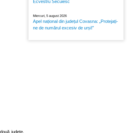
Ecvestru Secuiesc
Miercuri, 5 august 2026
Apel național din județul Covasna: „Protejați-
ne de numărul excesiv de urși!”
două județe,