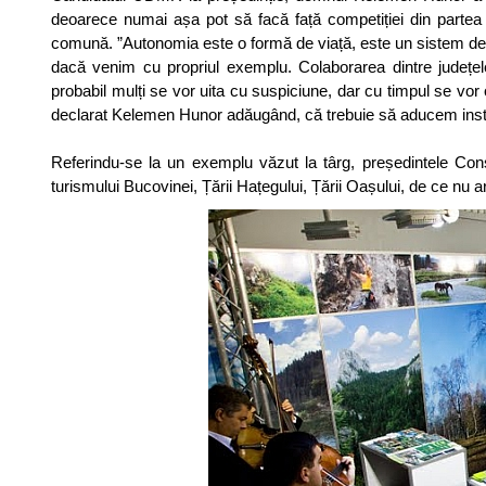
deoarece numai așa pot să facă față competiției din partea 
comună. ”Autonomia este o formă de viață, este un sistem de v
dacă venim cu propriul exemplu. Colaborarea dintre județel
probabil mulți se vor uita cu suspiciune, dar cu timpul se vo
declarat Kelemen Hunor adăugând, că trebuie să aducem instr
Referindu-se la un exemplu văzut la târg, președintele Co
turismului Bucovinei, Țării Hațegului, Țării Oașului, de ce nu a