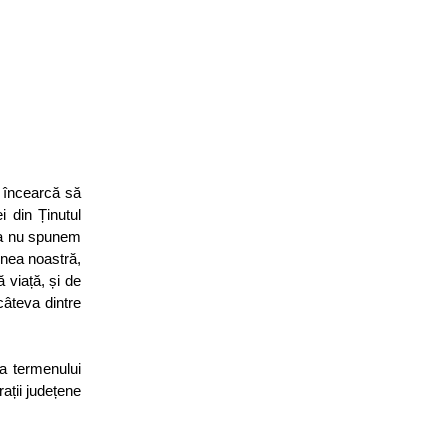
e încearcă să
i din Ținutul
sta nu spunem
unea noastră,
 viață, și de
câteva dintre
ea termenului
ații județene