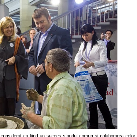
onsiderat ca fiind un succes standul comun și colaborarea celor 