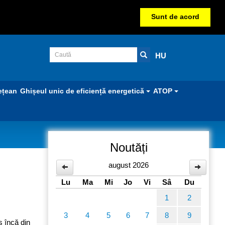
Sunt de acord
HU
ețean
Ghișeul unic de eficiență energetică
ATOP
Noutăți
august 2026
Lu
Ma
Mi
Jo
Vi
Sâ
Du
1
2
3
4
5
6
7
8
9
s încă din