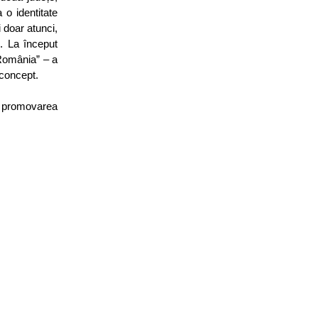
 o identitate
 doar atunci,
. La început
 România” – a
 concept.
ă promovarea