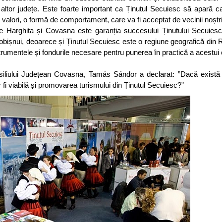
altor județe. Este foarte important ca Ținutul Secuiesc să apară ca
alori, o formă de comportament, care va fi acceptat de vecinii noștri
e Harghita și Covasna este garanția succesului Ținutului Secuiesc
r obișnui, deoarece și Ținutul Secuiesc este o regiune geografică din
umentele și fondurile necesare pentru punerea în practică a acestui
nsiliului Județean Covasna, Tamás Sándor a declarat: ”Dacă exist
r fi viabilă și promovarea turismului din Ținutul Secuiesc?”