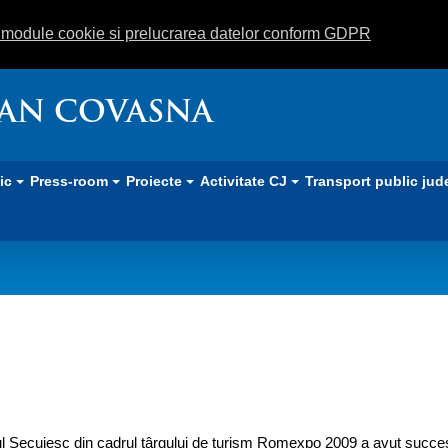
m module cookie si prelucrarea datelor conform GDPR
EAN COVASNA
lic
Press-room
Proiecte
Activitate CJ
Transport public jud
rgul de turism
ul Secuiesc din cadrul târgului de turism Romexpo 2009 a avut succe