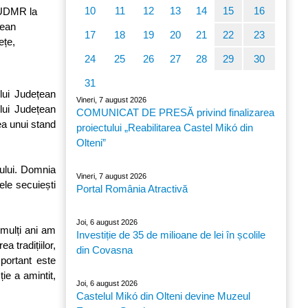
10
11
12
13
14
15
16
l UDMR la
țean
17
18
19
20
21
22
23
ețe,
24
25
26
27
28
29
30
31
lui Județean
Vineri, 7 august 2026
lui Județean
COMUNICAT DE PRESĂ privind finalizarea
ea unui stand
proiectului „Reabilitarea Castel Mikó din
Olteni”
gului. Domnia
Vineri, 7 august 2026
ele secuiești
Portal România Atractivă
Joi, 6 august 2026
 mulți ani am
Investiție de 35 de milioane de lei în școlile
a tradițiilor,
din Covasna
mportant este
ție a amintit,
Joi, 6 august 2026
Castelul Mikó din Olteni devine Muzeul