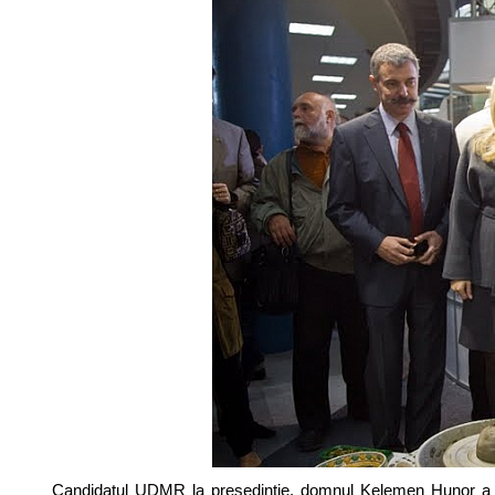
Candidatul UDMR la președinție, domnul Kelemen Hunor a c