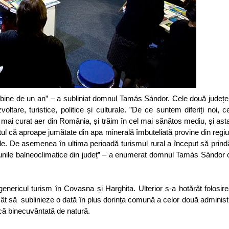
i bine de un an” – a subliniat domnul Tamás Sándor. Cele două județ
are, turistice, politice și culturale. ”De ce suntem diferiți noi, ce
 mai curat aer din România, și trăim în cel mai sănătos mediu, și a
faptul că aproape jumătate din apa minerală îmbuteliată provine din regi
e. De asemenea în ultima perioadă turismul rural a început să prindă
iunile balneoclimatice din județ” – a enumerat domnul Tamás Sándor 
enericul turism în Covasna și Harghita. Ulterior s-a hotărât folosir
ât să sublinieze o dată în plus dorința comună a celor două administr
că binecuvântată de natură.