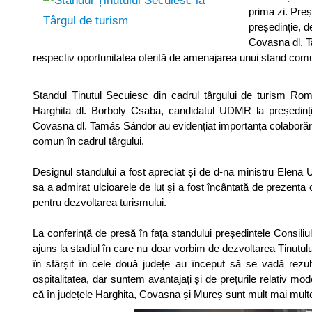
prima zi. Pre
președinție, d
Covasna dl. T
respectiv oportunitatea oferită de amenajarea unui stand comun
Standul Ținutul Secuiesc din cadrul târgului de turism Ro
Harghita dl. Borboly Csaba, candidatul UDMR la președinți
Covasna dl. Tamás Sándor au evidențiat importanța colaborării
comun în cadrul târgului.
Designul standului a fost apreciat și de d-na ministru Elena 
sa a admirat ulcioarele de lut și a fost încântată de prezenț
pentru dezvoltarea turismului.
La conferință de presă în fața standului președintele Consil
ajuns la stadiul în care nu doar vorbim de dezvoltarea Ținutului 
în sfârșit în cele două județe au început să se vadă rezult
ospitalitatea, dar suntem avantajați și de prețurile relativ mode
că în județele Harghita, Covasna și Mureș sunt mult mai multe 