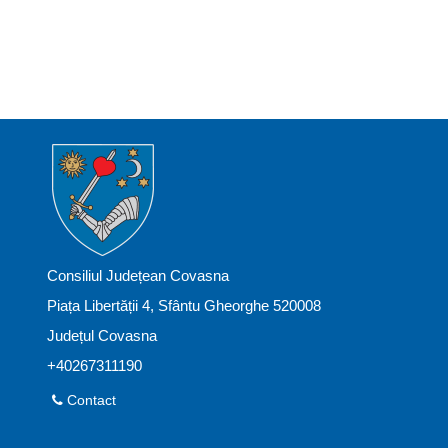
Consiliul Județean Covasna
Piața Libertății 4, Sfântu Gheorghe 520008
Județul Covasna
+40267311190
Contact