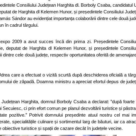
ședintele Consiliului Județean Harghita dl. Borboly Csaba, candidatu
eputat de Harghita dl Kelemen Hunor, și președintele Consiliului Jude
amás Sándor au evidențiat importanța colaborării dintre cele două jud
 în cadrul târgului.
mexpo 2009 a avut succes încă din prima zi. Președintele Consiliu
e, deputat de Harghita dl Kelemen Hunor, și președintele Consiliu
 dintre cele două județe, respectiv oportunitatea oferită de amenajar
Udrea care a efectuat o vizită scurtă după deschiderea oficială a târ
a omului de zăpadă. Doamna ministru a apreciat efortul depus de județ
iul Județean Harghita, domnul Borboly Csaba a declarat: ”după foarte
Secuiesc, ci prin efort comun pe planul dezvoltării turistice și păstrare
ate pozitive.” Potrivit domnului președinte atuul nostru cel mai i
rate, specialitățile culinare și sortimentul larg de băuturi, iar ca atrac
obiective turistice și spații de cazare decât în județele vecine.