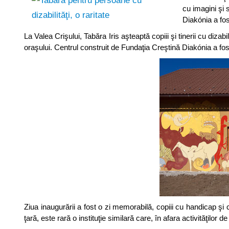
cu imagini şi 
Diakónia a fo
La Valea Crişului, Tabăra Iris aşteaptă copiii şi tinerii cu diza
oraşului. Centrul construit de Fundaţia Creştină Diakónia a f
Ziua inaugurării a fost o zi memorabilă, copiii cu handicap şi
ţară, este rară o instituţie similară care, în afara activităţilo