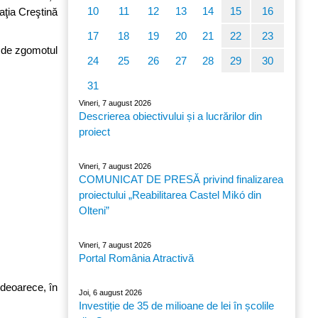
10
11
12
13
14
15
16
aţia Creştină
17
18
19
20
21
22
23
te de zgomotul
24
25
26
27
28
29
30
31
Vineri, 7 august 2026
Descrierea obiectivului și a lucrărilor din
proiect
Vineri, 7 august 2026
COMUNICAT DE PRESĂ privind finalizarea
proiectului „Reabilitarea Castel Mikó din
Olteni”
Vineri, 7 august 2026
Portal România Atractivă
 deoarece, în
Joi, 6 august 2026
Investiție de 35 de milioane de lei în școlile