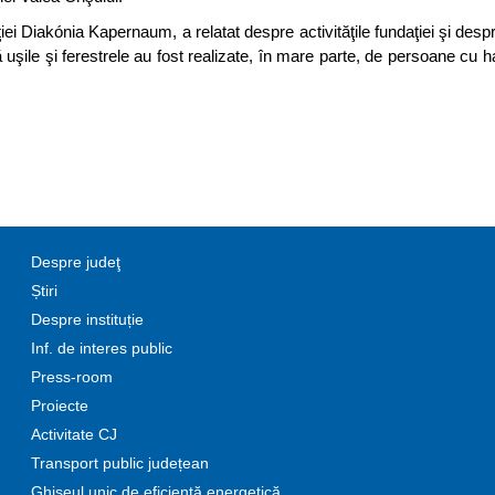
i Diakónia Kapernaum, a relatat despre activităţile fundaţiei şi desp
că uşile şi ferestrele au fost realizate, în mare parte, de persoane cu 
Despre judeţ
Știri
Despre instituție
Inf. de interes public
Press-room
Proiecte
Activitate CJ
Transport public județean
Ghișeul unic de eficiență energetică