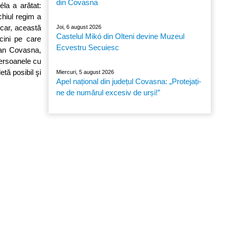
din Covasna
éla a arătat:
chiul regim a
vicar, această
Joi, 6 august 2026
Castelul Mikó din Olteni devine Muzeul
rcini pe care
Ecvestru Secuiesc
ean Covasna,
persoanele cu
tă posibil şi
Miercuri, 5 august 2026
Apel național din județul Covasna: „Protejați-
ne de numărul excesiv de urși!”