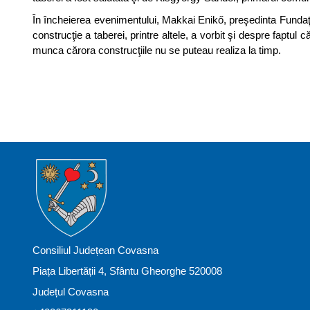
În încheierea evenimentului, Makkai Enikő, preşedinta Fundaţie
construcţie a taberei, printre altele, a vorbit şi despre faptul 
munca cărora construcţiile nu se puteau realiza la timp.
Consiliul Județean Covasna
Piața Libertății 4, Sfântu Gheorghe 520008
Județul Covasna