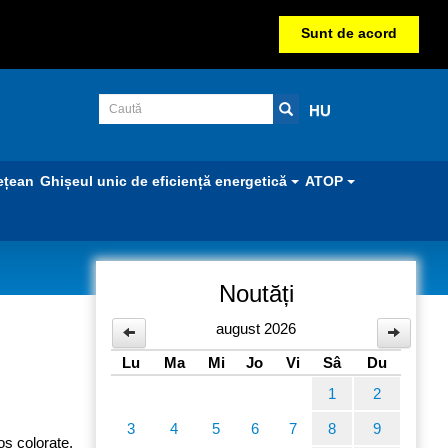
Sunt de acord
HU
ețean
Ghișeul unic de eficiență energetică
ATOP
Noutăți
august 2026
Lu
Ma
Mi
Jo
Vi
Sâ
Du
1
2
3
4
5
6
7
8
9
mos colorate,