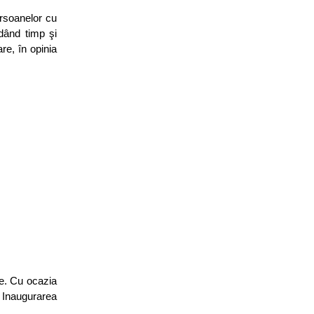
ersoanelor cu
rdând timp şi
re, în opinia
ze. Cu ocazia
. Inaugurarea