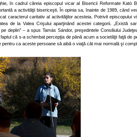
hie, în cadrul căreia episcopul vicar al Bisericii Reformate Kató B
rtantă a activităţii bisericeşti. În opinia sa, înainte de 1989, când ve
icat caracterul caritativ al activităţilor acesteia. Potrivit episcopului 
vitatea de la Valea Crişului aparţinând acestei categorii. „Există sa
e pe deplin” – a spus Tamás Sándor, preşedintele Consiliului Judeţ
când faptul că s-a schimbat percepţia de până acum a societăţii faţă de 
ale pentru ca aceste persoane să aibă o viaţă cât mai normală şi comple