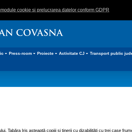
m module cookie si prelucrarea datelor conform GDPR
EAN COVASNA
lic
Press-room
Proiecte
Activitate CJ
Transport public jud
ităţi, o raritate
ui, Tabăra Iris aşteaptă copiii şi tinerii cu dizabilităţi cu trei case fru