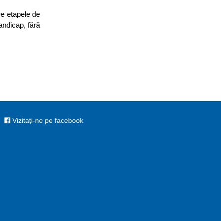
re etapele de
handicap, fără
Vizitați-ne pe facebook