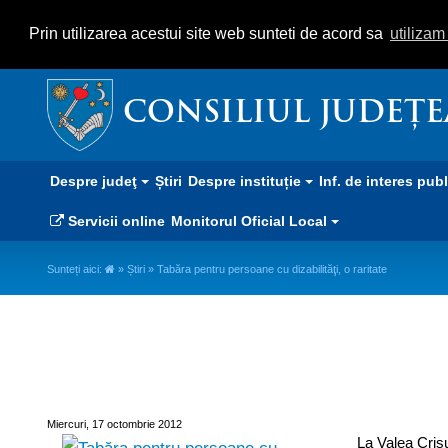
Prin utilizarea acestui site web sunteti de acord sa
utiliza
CONSILIUL JUDEȚ
Despre judeţ
Știri
Despre instituție
Inf. de interes pub
Servicii online
Monitorul Oficial Local
Sunteți aici:
»
Știri
» Tabăra pentru persoane cu dizabilităţi, o raritate
Tabăra pentru persoane cu dizabil
Miercuri, 17 octombrie 2012
La Valea Crişul