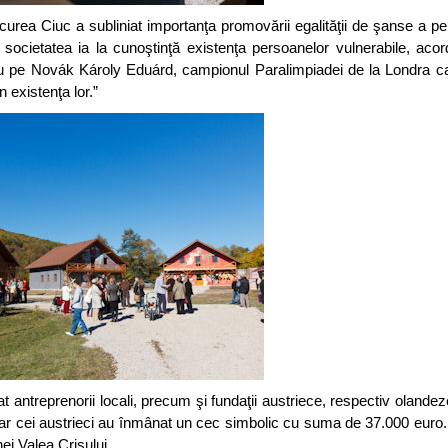
curea Ciuc a subliniat importanţa promovării egalităţii de şanse a p
i, societatea ia la cunoştinţă existenţa persoanelor vulnerabile, aco
plu pe Novák Károly Eduárd, campionul Paralimpiadei de la Londra ca
 existenţa lor.”
at antreprenorii locali, precum şi fundaţii austriece, respectiv olande
, iar cei austrieci au înmânat un cec simbolic cu suma de 37.000 euro
ei Valea Crişului.