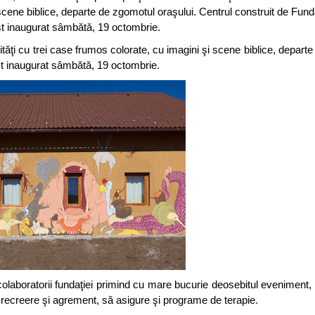
scene biblice, departe de zgomotul oraşului. Centrul construit de Fund
st inaugurat sâmbătă, 19 octombrie.
bilităţi cu trei case frumos colorate, cu imagini şi scene biblice, depar
ost inaugurat sâmbătă, 19 octombrie.
 colaboratorii fundaţiei primind cu mare bucurie deosebitul eveniment,
r de recreere şi agrement, să asigure şi programe de terapie.