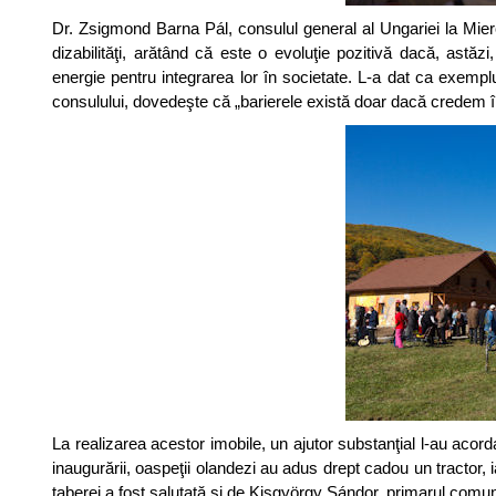
Dr. Zsigmond Barna Pál, consulul general al Ungariei la Mier
dizabilităţi, arătând că este o evoluţie pozitivă dacă, astăz
energie pentru integrarea lor în societate. L-a dat ca exem
consulului, dovedeşte că „barierele există doar dacă credem în
La realizarea acestor imobile, un ajutor substanţial l-au acord
inaugurării, oaspeţii olandezi au adus drept cadou un tractor
taberei a fost salutată şi de Kisgyörgy Sándor, primarul comun