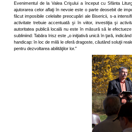
Evenimentul de la Valea Crişului a început cu Sfânta Liturg
ajutorarea celor aflaţi în nevoie este o parte deosebit de impo
făcut imposibile celelalte preocupări ale Bisericii, s-a intensif
activitate trebuie accentuată şi în viitor, investiţia şi acti
autoritatea publică locală nu este în măsură să le efectuez
subliniind: Tabăra Irisz este „o iniţiativă unică în ţară, indi
handicap: în loc de milă le oferă dragoste, căutând soluţii re
pentru dezvoltarea abilităţilor lor.”