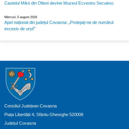
Castelul Mikó din Olteni devine Muzeul Ecvestru Secuiesc
Miercuri, 5 august 2026
Apel național din județul Covasna: „Protejați-ne de numărul
excesiv de urși!”
Consiliul Județean Covasna
Piața Libertății 4, Sfântu Gheorghe 520008
Județul Covasna