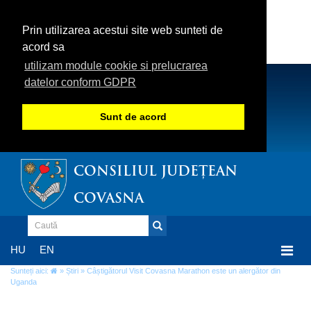
Prin utilizarea acestui site web sunteti de
acord sa
utilizam module cookie si prelucrarea
datelor conform GDPR
Sunt de acord
CONSILIUL JUDEȚEAN
COVASNA
Togg
HU
EN
navi
Sunteți aici:
»
Știri
» Câștigătorul Visit Covasna Marathon este un alergător din
Uganda
Câștigătorul Visit Covasna Marathon este