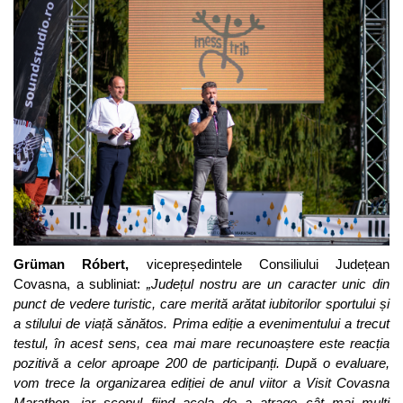
Grüman Róbert,
vicepreședintele Consiliului Județean
Covasna, a subliniat:
„Județul nostru are un caracter unic din
punct de vedere turistic, care merită arătat iubitorilor sportului și
a stilului de viață sănătos. Prima ediție a evenimentului a trecut
testul, în acest sens, cea mai mare recunoaștere este reacția
pozitivă a celor aproape 200 de participanți. După o evaluare,
vom trece la organizarea ediției de anul viitor a
Visit Covasna
Marathon, iar scopul fiind acela de a atrage cât mai mulți