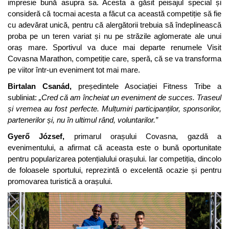
impresie bună asupra sa. Acesta a găsit peisajul special și
consideră că tocmai acesta a făcut ca această competiție să fie
cu adevărat unică, pentru că alergătorii trebuia să îndeplinească
proba pe un teren variat și nu pe străzile aglomerate ale unui
oraș mare. Sportivul va duce mai departe renumele Visit
Covasna Marathon, competiție care, speră, că se va transforma
pe viitor într-un eveniment tot mai mare.
Birtalan Csanád,
președintele Asociației Fitness Tribe a
subliniat:
„Cred că am încheiat un eveniment de succes. Traseul
și vremea au fost perfecte. Mulțumiri participanților, sponsorilor,
partenerilor și, nu în ultimul rând, voluntarilor.”
Gyerő József,
primarul orașului Covasna, gazdă a
evenimentului, a afirmat că aceasta este o bună oportunitate
pentru popularizarea potențialului orașului. Iar competiția, dincolo
de foloasele sportului, reprezintă o excelentă ocazie și pentru
promovarea turistică a orașului.