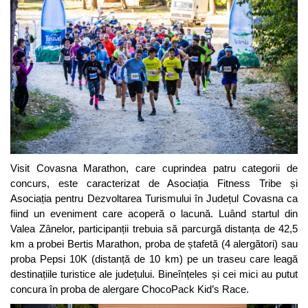
Visit Covasna Marathon, care cuprindea patru categorii de
concurs, este caracterizat de Asociația Fitness Tribe și
Asociația pentru Dezvoltarea Turismului în Județul Covasna ca
fiind un eveniment care acoperă o lacună. Luând startul din
Valea Zânelor, participanții trebuia să parcurgă distanța de 42,5
km a probei Bertis Marathon, proba de ștafetă (4 alergători) sau
proba Pepsi 10K (distanță de 10 km) pe un traseu care leagă
destinațiile turistice ale județului. Bineînțeles și cei mici au putut
concura în proba de alergare ChocoPack Kid’s Race.