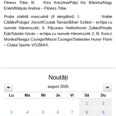
Fitness Tribe; III. Kiss Krisztina/Pályi Kis Bíborka/Nagy
Enikő/Mátyás Andrea – Fitness Tribe.
Proba ștafetă masculină (4 alergători
):
I. Vrabie
Cătălin/Pulugor József/Csutak Tamás/Bihari Szilárd – echipa cu
numele Háromszék; II. Păcuraru Helén/Imreh Zoltán/Perpits
Ede/Sándor István – echipa cu numele Háromszék 2; III. Koncz
Monika/Neagui Csongor/Mezei Csongor/Sebestien Hunor Florin
– Clubul Sportiv VO2MAX.
Noutăți
august 2026
Lu
Ma
Mi
Jo
Vi
Sâ
Du
1
2
3
4
5
6
7
8
9