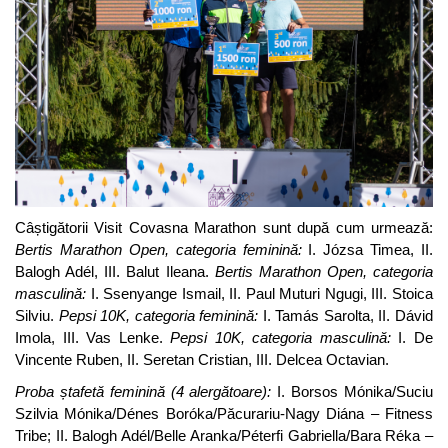
Câștigătorii Visit Covasna Marathon sunt după cum urmează:
Bertis Marathon Open,
categoria feminină:
I. Józsa Timea, II.
Balogh Adél, III. Balut Ileana.
Bertis Marathon Open,
categoria
masculină:
I. Ssenyange Ismail, II. Paul Muturi Ngugi, III. Stoica
Silviu.
Pepsi 10K,
categoria feminină:
I. Tamás Sarolta, II. Dávid
Imola, III. Vas Lenke.
Pepsi 10K,
categoria masculină:
I. De
Vincente Ruben, II. Seretan Cristian, III. Delcea Octavian.
Proba ștafetă feminină (4 alergătoare
):
I. Borsos Mónika/Suciu
Szilvia Mónika/Dénes Boróka/Păcurariu-Nagy Diána – Fitness
Tribe; II. Balogh Adél/Belle Aranka/Péterfi Gabriella/Bara Réka –