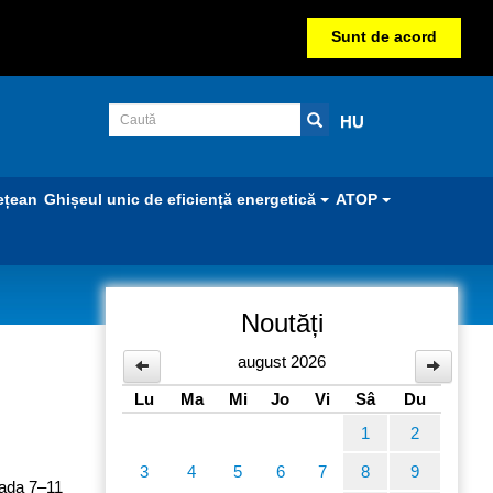
Sunt de acord
HU
ețean
Ghișeul unic de eficiență energetică
ATOP
Noutăți
august 2026
Lu
Ma
Mi
Jo
Vi
Sâ
Du
1
2
3
4
5
6
7
8
9
oada 7–11