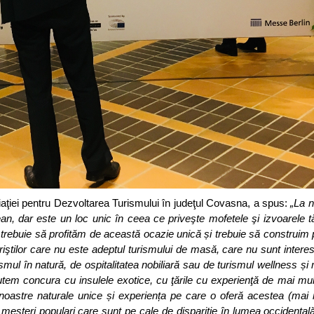
ciaţiei pentru Dezvoltarea Turismului în judeţul Covasna, a spus:
„La n
an, dar este un loc unic în ceea ce priveşte mofetele şi izvoarele 
trebuie să profităm de această ocazie unică și trebuie să construim 
ştilor care nu este adeptul turismului de masă, care nu sunt interes
urismul în natură, de ospitalitatea nobiliară sau de turismul wellness ș
utem concura cu insulele exotice, cu ţările cu experienţă de mai mul
e noastre naturale unice și experiența pe care o oferă acestea (mai
meşteri populari care sunt pe cale de dispariţie în lumea occidentală