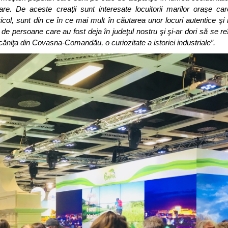
are. De aceste creaţii sunt interesate locuitorii marilor oraşe ca
col, sunt din ce în ce mai mult în căutarea unor locuri autentice şi
t de persoane care au fost deja în judeţul nostru şi şi-ar dori să se re
ăniţa din Covasna-Comandău, o curiozitate a istoriei industriale”.