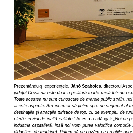
Prezentându-şi experienţele,
Jánó Szabolcs
, directorul Aso
judeţul Covasna este doar o picătură foarte mică într-un oce
Toate acestea nu sunt cunoscute de marele public străin, noi 
aceste aspecte. Am încercat să ţintim spre un segment al turi
destinaţiile şi atracţiile turistice de top, ci, de exemplu, de t
oferă servicii de înaltă calitate.”
Acesta a adăugat:
„Noi nu p
industria ospitalieră, însă noi vom putea valorifica comoril
didactice, de trekking). Putem să ne bazăm pe creaţiile unor 