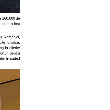
de 160.000 de
 turism a fost
dul României,
ite turistice,
g la diferite
orturi pentru
rire în cadrul