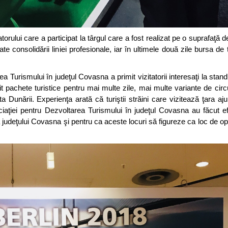
orului care a participat la târgul care a fost realizat pe o suprafaţă 
ate consolidării liniei profesionale, iar în ultimele două zile bursa de
ea Turismului în judeţul Covasna a primit vizitatorii interesaţi la stan
rit pachete turistice pentru mai multe zile, mai multe variante de circu
Dunării. Experienţa arată că turiştii străini care vizitează ţara ajun
sociaţiei pentru Dezvoltarea Turismului în judeţul Covasna au făcut ef
 a judeţului Covasna şi pentru ca aceste locuri să figureze ca loc de op