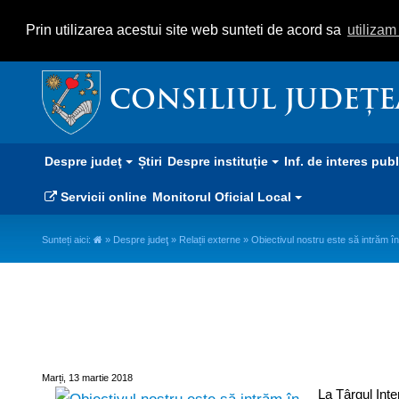
Prin utilizarea acestui site web sunteti de acord sa
utiliza
CONSILIUL JUDEȚ
Despre judeţ
Știri
Despre instituție
Inf. de interes pub
Servicii online
Monitorul Oficial Local
Sunteți aici:
»
Despre judeţ
»
Relații externe
» Obiectivul nostru este să intrăm în c
Obiectivul nostru este să intrăm î
Marți, 13 martie 2018
La Târgul Inte