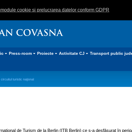
m module cookie si prelucrarea datelor conform GDPR
EAN COVASNA
lic
Press-room
Proiecte
Activitate CJ
Transport public jud
ircuitul turistic naţional
n circuitul turistic naţional
rnațional de Turism de la Berlin (ITB Berlin) ce s-a desfăşurat în peri