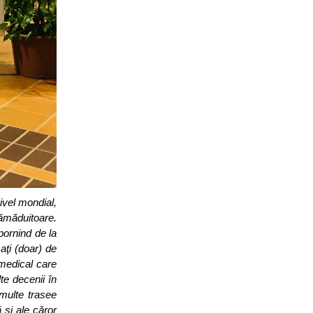
ivel mondial,
tămăduitoare.
pornind de la
aţi (doar) de
i medical care
te decenii în
 multe trasee
 şi ale căror